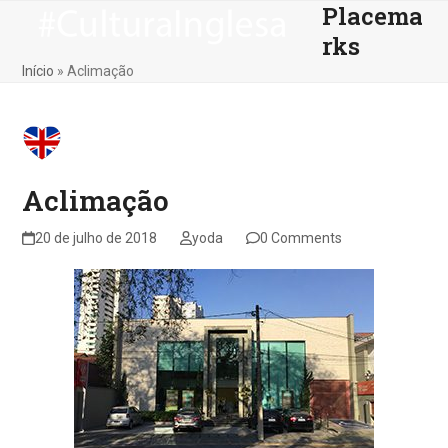
Placema
Skip
Open
Close
to
rks
mobile
mobile
content
Início
»
Aclimação
menu
menu
Aclimação
20 de julho de 2018
yoda
0 Comments