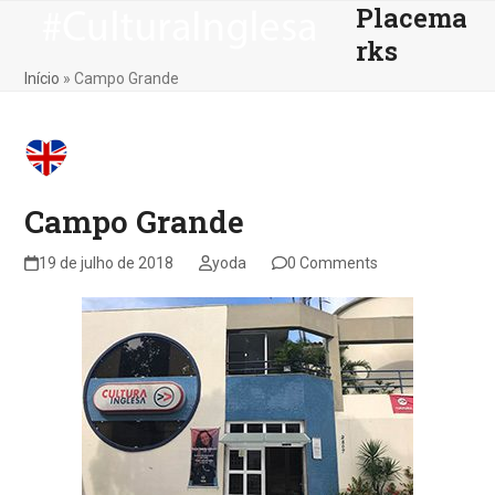
Placema
Skip
Open
Close
to
rks
mobile
mobile
content
Início
»
Campo Grande
menu
menu
Campo Grande
19 de julho de 2018
yoda
0 Comments