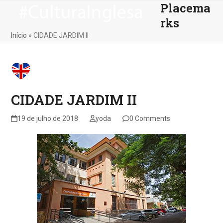
Placema
Skip
Open
Close
to
rks
mobile
mobile
content
Início
»
CIDADE JARDIM II
menu
menu
CIDADE JARDIM II
19 de julho de 2018
yoda
0 Comments