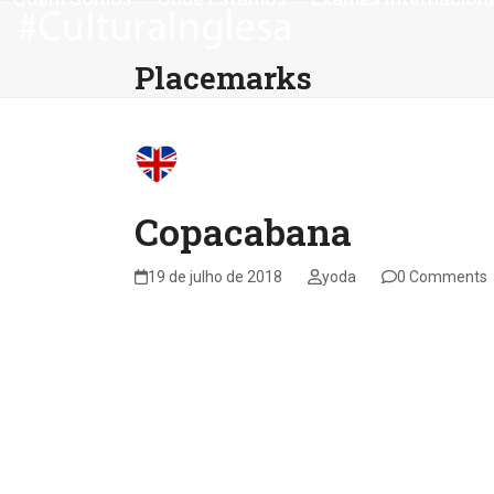
Skip
to
content
Placemarks
Copacabana
19 de julho de 2018
yoda
0 Comments