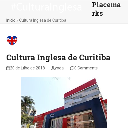
Placema
Skip
Open
Close
to
rks
mobile
mobile
content
Início
»
Cultura Inglesa de Curitiba
menu
menu
Cultura Inglesa de Curitiba
20 de julho de 2018
yoda
0 Comments