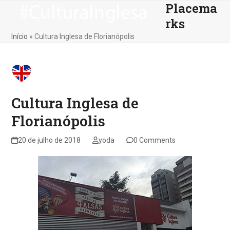
Placema
Skip
Open
Close
to
rks
mobile
mobile
content
Início
»
Cultura Inglesa de Florianópolis
menu
menu
Cultura Inglesa de
Florianópolis
20 de julho de 2018
yoda
0 Comments