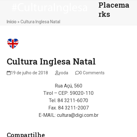
Placema
Skip
Open
Close
to
rks
mobile
mobile
content
Início
»
Cultura Inglesa Natal
menu
menu
Cultura Inglesa Natal
19 de julho de 2018
yoda
0 Comments
Rua Açú, 560
Tirol – CEP: 59020-110
Tel. 84 3211-6070
Fax. 84 3211-2007
E-MAIL: cultura@digi.com.br
Compartilhe