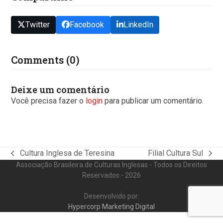
Twitter
Facebook
LinkedIn
Comments (0)
Deixe um comentário
Você precisa fazer o
login
para publicar um comentário.
Cultura Inglesa de Teresina
Filial Cultura Sul
previous
next
Associação Brasileira de Culturas Inglesas - Todos os Direitos
post:
post:
Reservados - 2026
Desenvolvido por:
Hypercorp Marketing Digital