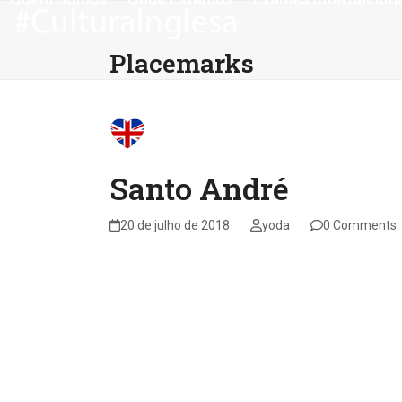
Skip
to
content
Placemarks
Santo André
20 de julho de 2018
yoda
0 Comments