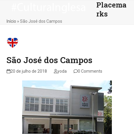
Placema
Skip
Open
Close
to
rks
mobile
mobile
content
Início
»
São José dos Campos
menu
menu
São José dos Campos
20 de julho de 2018
yoda
0 Comments