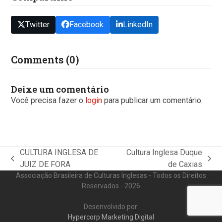
Twitter
Facebook
LinkedIn
Comments (0)
Deixe um comentário
Você precisa fazer o
login
para publicar um comentário.
CULTURA INGLESA DE
Cultura Inglesa Duque
previous
next
JUIZ DE FORA
de Caxias
post:
post:
Associação Brasileira de Culturas Inglesas - Todos os Direitos
Reservados - 2026
Desenvolvido por:
Hypercorp Marketing Digital