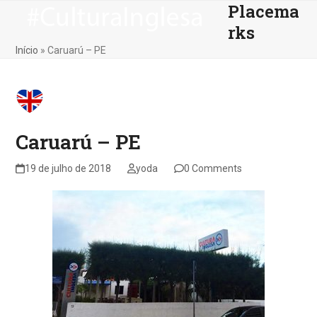
Placema
Skip
Open
Close
to
rks
mobile
mobile
content
Início
»
Caruarú – PE
menu
menu
Caruarú – PE
19 de julho de 2018
yoda
0 Comments