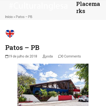
Placema
Skip
Open
Close
to
rks
mobile
mobile
content
Início
»
Patos – PB
menu
menu
Patos – PB
19 de julho de 2018
yoda
0 Comments